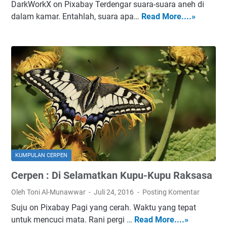
DarkWorkX on Pixabay Terdengar suara-suara aneh di
T
dalam kamar. Entahlah, suara apa…
Read More....»
C
o
e
m
r
b
p
o
e
y
n
:
M
i
s
t
e
KUMPULAN CERPEN
r
Cerpen : Di Selamatkan Kupu-Kupu Raksasa
i
S
Oleh Toni Al-Munawwar
Juli 24, 2016
Posting Komentar
u
Suju on Pixabay Pagi yang cerah. Waktu yang tepat
a
untuk mencuci mata. Rani pergi …
Read More....»
C
r