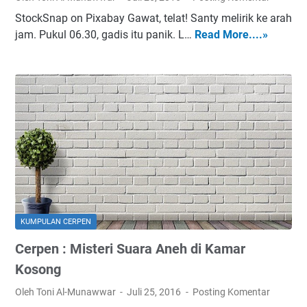
a
StockSnap on Pixabay Gawat, telat! Santy melirik ke arah
g
jam. Pukul 06.30, gadis itu panik. L…
Read More....»
C
a
e
l
r
a
p
n
e
n
:
C
i
n
t
a
KUMPULAN CERPEN
G
Cerpen : Misteri Suara Aneh di Kamar
a
d
Kosong
i
Oleh Toni Al-Munawwar
Juli 25, 2016
Posting Komentar
s