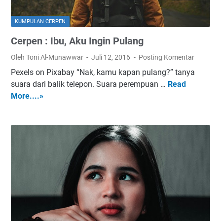
g
a
KUMPULAN CERPEN
n
Cerpen : Ibu, Aku Ingin Pulang
T
e
Oleh Toni Al-Munawwar
Juli 12, 2016
Posting Komentar
r
Pexels on Pixabay “Nak, kamu kapan pulang?” tanya
u
suara dari balik telepon. Suara perempuan …
Read
C
l
More....»
e
a
r
n
p
g
e
L
n
a
:
g
I
i
b
u
,
A