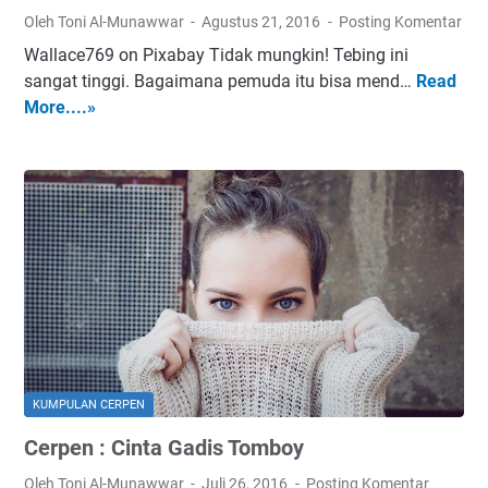
s
Oleh Toni Al-Munawwar
Agustus 21, 2016
Posting Komentar
i
Wallace769 on Pixabay Tidak mungkin! Tebing ini
h
sangat tinggi. Bagaimana pemuda itu bisa mend…
Read
C
S
More....»
e
a
r
y
p
a
e
n
n
g
:
T
e
b
i
n
g
KUMPULAN CERPEN
K
Cerpen : Cinta Gadis Tomboy
e
g
Oleh Toni Al-Munawwar
Juli 26, 2016
Posting Komentar