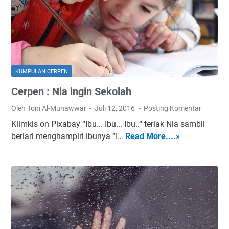
P
e
l
a
j
a
KUMPULAN CERPEN
r
Cerpen : Nia ingin Sekolah
P
e
Oleh Toni Al-Munawwar
Juli 12, 2016
Posting Komentar
n
Klimkis on Pixabay “Ibu... Ibu... Ibu..“ teriak Nia sambil
s
berlari menghampiri ibunya “I…
Read More....»
C
i
e
u
r
n
p
e
n
:
N