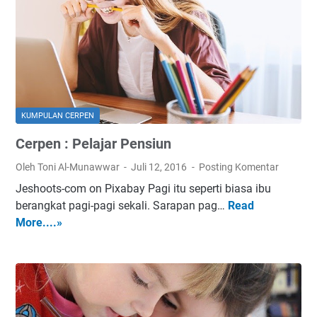
:
a
A
n
k
u
B
u
k
KUMPULAN CERPEN
a
Cerpen : Pelajar Pensiun
n
P
Oleh Toni Al-Munawwar
Juli 12, 2016
Posting Komentar
e
Jeshoots-com on Pixabay Pagi itu seperti biasa ibu
n
berangkat pagi-pagi sekali. Sarapan pag…
Read
C
c
More....»
e
u
r
r
p
i
e
n
: