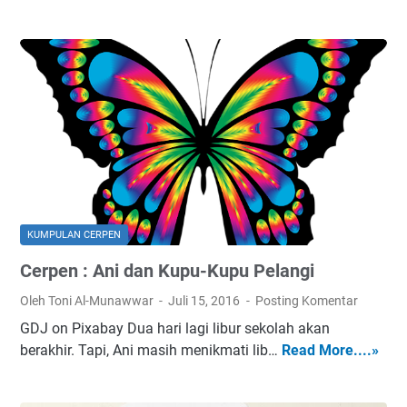
e
a
r
A
p
n
e
e
n
h
:
d
D
i
i
K
S
a
e
m
l
a
KUMPULAN CERPEN
a
r
Cerpen : Ani dan Kupu-Kupu Pelangi
m
K
a
o
Oleh Toni Al-Munawwar
Juli 15, 2016
Posting Komentar
t
s
GDJ on Pixabay Dua hari lagi libur sekolah akan
k
o
berakhir. Tapi, Ani masih menikmati lib…
Read More....»
C
a
n
e
n
g
r
K