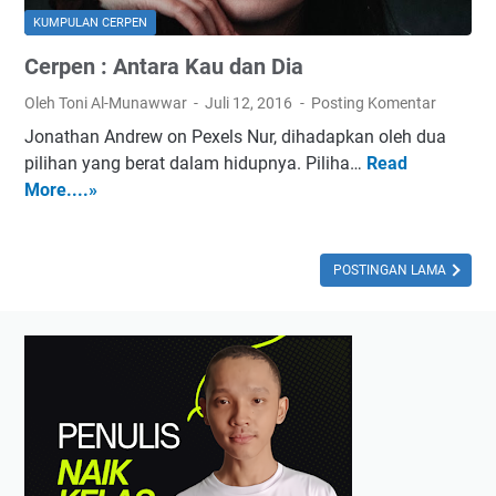
k
KUMPULAN CERPEN
u
Cerpen : Antara Kau dan Dia
I
n
Oleh Toni Al-Munawwar
Juli 12, 2016
Posting Komentar
g
Jonathan Andrew on Pexels Nur, dihadapkan oleh dua
i
pilihan yang berat dalam hidupnya. Piliha…
Read
C
n
More....»
e
P
r
u
p
l
e
POSTINGAN LAMA
a
n
n
:
g
A
n
t
a
r
a