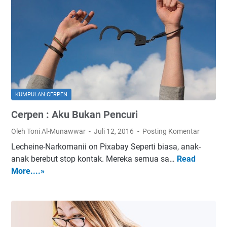
n
P
:
e
U
l
j
a
i
n
a
g
n
i
y
KUMPULAN CERPEN
a
Cerpen : Aku Bukan Pencuri
n
g
Oleh Toni Al-Munawwar
Juli 12, 2016
Posting Komentar
M
Lecheine-Narkomanii on Pixabay Seperti biasa, anak-
e
anak berebut stop kontak. Mereka semua sa…
Read
C
n
More....»
e
g
r
e
p
r
e
i
n
k