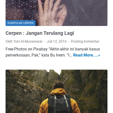
i
a
i
n
KUMPULAN CERPEN
g
Cerpen : Jangan Terulang Lagi
i
n
Oleh Toni Al-Munawwar
Juli 12, 2016
Posting Komentar
S
Free-Photos on Pixabay “Akhir-akhir ini banyak kasus
e
pemerkosaan, Pak,” kata Bu Inem. “I…
Read More....»
C
k
e
o
r
l
p
a
e
h
n
:
J
a
n