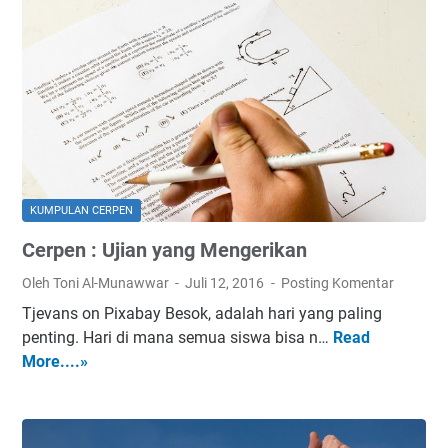
p
u
e
p
n
u
:
-
A
K
n
u
i
p
d
u
a
R
KUMPULAN CERPEN
n
a
Cerpen : Ujian yang Mengerikan
K
k
u
s
Oleh Toni Al-Munawwar
Juli 12, 2016
Posting Komentar
p
a
Tjevans on Pixabay Besok, adalah hari yang paling
u
s
penting. Hari di mana semua siswa bisa n…
Read
C
-
a
More....»
e
K
r
u
p
p
e
u