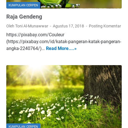
KUMPULAN CERPEN
Raja Gendeng
Oleh Toni Al-Munawwar
Agustus 17, 2018
Posting Komentar
https://pixabay.com/Couleur
(https://pixabay.com/id/katak-pangeran-katak-pangeran-
angka-2240764/)…
Read More....»
R
a
j
a
G
e
n
d
e
n
g
KUMPULAN CERPEN