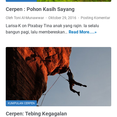
Cerpen : Pohon Kasih Sayang
Oleh Toni Al-Munawwar
Oktober 29, 2016
Posting Komentar
Larisa-K on Pixabay Tina anak yang rajin. Ia selalu
bangun pagi, lalu membereskan…
Read More....»
C
e
r
p
e
n
:
P
o
h
o
n
KUMPULAN CERPEN
K
Cerpen: Tebing Kegagalan
a