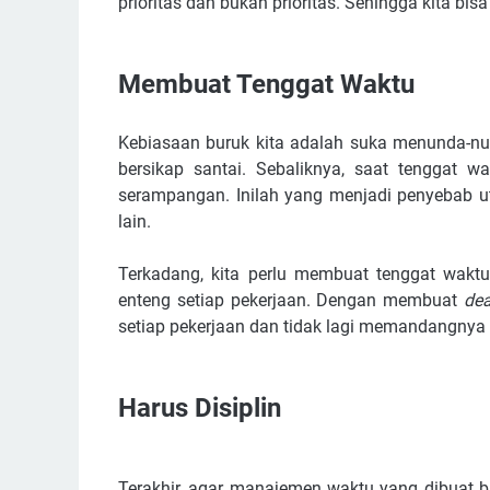
prioritas dan bukan prioritas. Sehingga kita bisa
Membuat Tenggat Waktu
Kebiasaan buruk kita adalah suka menunda-nun
bersikap santai. Sebaliknya, saat tenggat w
serampangan. Inilah yang menjadi penyebab ut
lain.
Terkadang, kita perlu membuat tenggat waktu 
enteng setiap pekerjaan. Dengan membuat
dea
setiap pekerjaan dan tidak lagi memandangnya
Harus Disiplin
Terakhir, agar manajemen waktu yang dibuat bis