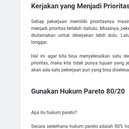
Kerjakan yang Menjadi Prioritas Lebih Dulu
Kerjakan yang Menjadi Priorita
Gunakan Hukum Pareto 80/20
Fokus Pada Satu Hal
Setiap pekerjaan memiliki prioritasnya mas
Membuat Jadwal
menjadi prioritas terlebih dahulu. Misalnya, pe
Membuat Tenggat Waktu
diutamakan untuk dikerjakan lebih dulu. Lal
longgar.
Harus Disiplin
Hal ini agar kita bisa menyelesaikan satu d
prioritas, maka kita tidak punya tujuan yang j
akan ada satu pekerjaan pun yang bisa diselesa
Gunakan Hukum Pareto 80/20
Apa itu hukum pareto?
Secara sederhana hukum pareto adalah 80% has