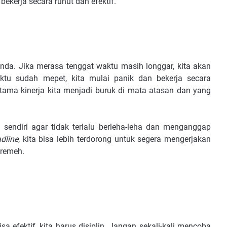
 bekerja secara runut dan efektif.
da. Jika merasa tenggat waktu masih longgar, kita akan
aktu sudah mepet, kita mulai panik dan bekerja secara
ama kinerja kita menjadi buruk di mata atasan dan yang
sendiri agar tidak terlalu berleha-leha dan menganggap
dline
, kita bisa lebih terdorong untuk segera mengerjakan
 remeh.
a efektif, kita harus disiplin. Jangan sekali-kali mencoba