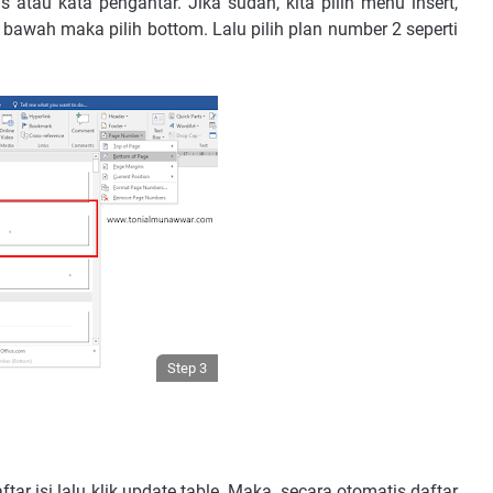
s atau kata pengantar. Jika sudah, kita pilih menu insert,
i bawah maka pilih bottom. Lalu pilih plan number 2 seperti
Step 3
ar isi lalu klik update table. Maka, secara otomatis daftar