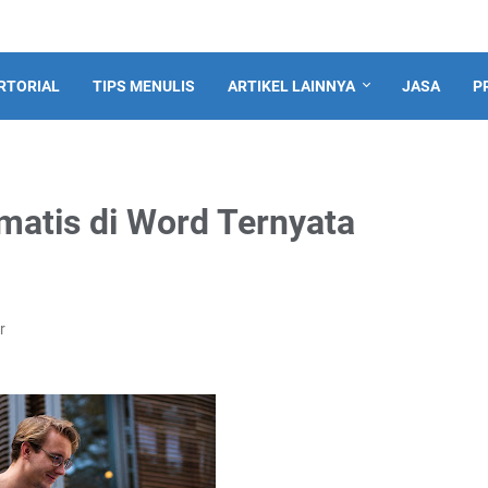
RTORIAL
TIPS MENULIS
ARTIKEL LAINNYA
JASA
P
matis di Word Ternyata
r