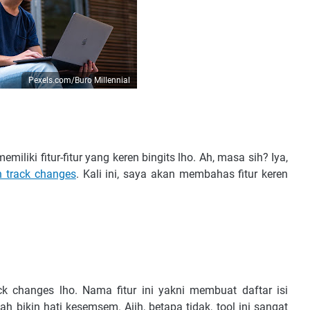
Pexels.com/Buro Millennial
liki fitur-fitur yang keren bingits lho. Ah, masa sih? Iya,
 track changes
. Kali ini, saya akan membahas fitur keren
ack changes lho. Nama fitur ini yakni membuat daftar isi
 bikin hati kesemsem. Aiih, betapa tidak, tool ini sangat