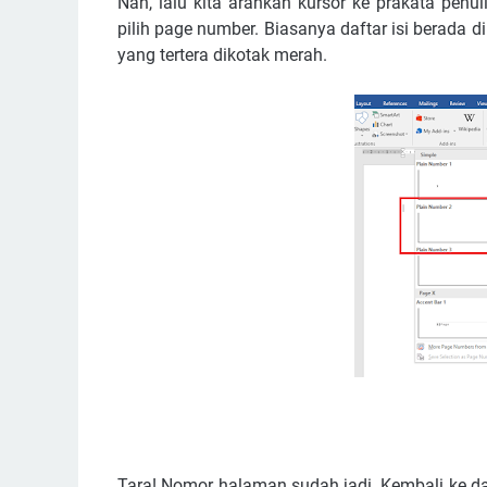
Nah, lalu kita arahkan kursor ke prakata penuli
pilih page number. Biasanya daftar isi berada d
yang tertera dikotak merah.
Tara! Nomor halaman sudah jadi. Kembali ke daft