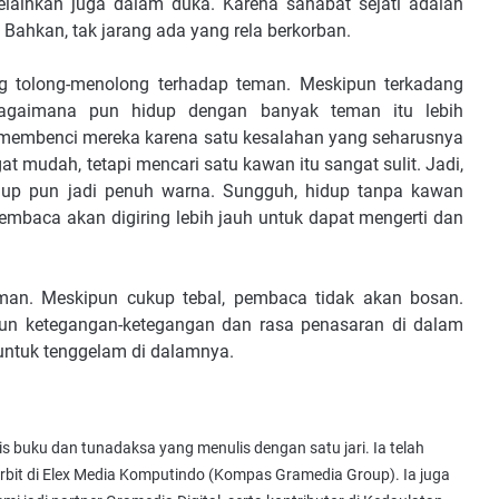
lainkan juga dalam duka. Karena sahabat sejati adalah
 Bahkan, tak jarang ada yang rela berkorban.
ng tolong-menolong terhadap teman. Meskipun terkadang
r bagaimana pun hidup dengan banyak teman itu lebih
a membenci mereka karena satu kesalahan yang seharusnya
t mudah, tetapi mencari satu kawan itu sangat sulit. Jadi,
dup pun jadi penuh warna. Sungguh, hidup tanpa kawan
baca akan digiring lebih jauh untuk dapat mengerti dan
aman. Meskipun cukup tebal, pembaca tidak akan bosan.
Pun ketegangan-ketegangan dan rasa penasaran di dalam
ntuk tenggelam di dalamnya.
 buku dan tunadaksa yang menulis dengan satu jari. Ia telah
erbit di Elex Media Komputindo (Kompas Gramedia Group). Ia juga