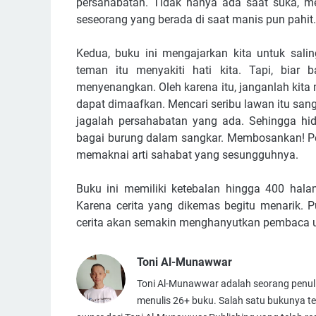
persahabatan. Tidak hanya ada saat suka, me
seseorang yang berada di saat manis pun pahit.
Kedua, buku ini mengajarkan kita untuk sali
teman itu menyakiti hati kita. Tapi, bia
menyenangkan. Oleh karena itu, janganlah kit
dapat dimaafkan. Mencari seribu lawan itu sanga
jagalah persahabatan yang ada. Sehingga hi
bagai burung dalam sangkar. Membosankan! Pem
memaknai arti sahabat yang sesungguhnya.
Buku ini memiliki ketebalan hingga 400 hal
Karena cerita yang dikemas begitu menarik. 
cerita akan semakin menghanyutkan pembaca u
Toni Al-Munawwar
Toni Al-Munawwar adalah seorang penulis
menulis 26+ buku. Salah satu bukunya t