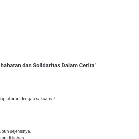
abatan dan Solidaritas Dalam Cerita"
tiap aturan dengan saksama!
upun sejenisnya.
ang di bahas.