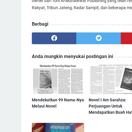
owner dari Toni Al-Munawwar Publishing yang telah resm
Rakyat, Tribun Jateng, Radar Sampit, dan beberapa med
Berbagi
Anda mungkin menyukai postingan ini
Mendekatkan 99 Nama-Nya
Novel I Am Sarahza:
Melaui Novel
Perjuangan Untuk
Mendapatkan Buah Hat