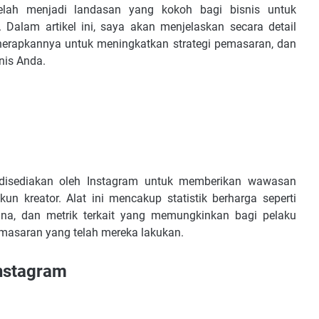
telah menjadi landasan yang kokoh bagi bisnis untuk
Dalam artikel ini, saya akan menjelaskan secara detail
erapkannya untuk meningkatkan strategi pemasaran, dan
nis Anda.
okus pada Instagram
ytics
g disediakan oleh Instagram untuk memberikan wawasan
un kreator. Alat ini mencakup statistik berharga seperti
 Instagram
guna, dan metrik terkait yang memungkinkan bagi pelaku
etitif
emasaran yang telah mereka lakukan.
uhan Bisnis
 Analitik
Instagram
ang Tepat
i