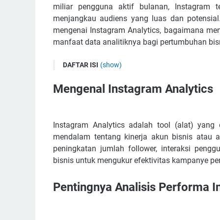
miliar pengguna aktif bulanan, Instagram 
menjangkau audiens yang luas dan potensial. 
mengenai Instagram Analytics, bagaimana men
manfaat data analitiknya bagi pertumbuhan bis
DAFTAR ISI
(show)
Mengenal Instagram Analytics
Mengenal Instagram Analytics
Pentingnya Analisis Performa Instagram
Melakukan Pemasaran di Media Sosial dengan F
Mengukur Kinerja Konten dengan Instagram Anal
Instagram Analytics adalah tool (alat) yan
mendalam tentang kinerja akun bisnis atau ak
Strategi Bisnis yang Didukung oleh Data Analitik
peningkatan jumlah follower, interaksi peng
Alat Analisis Media Sosial untuk Keunggulan Komp
bisnis untuk mengukur efektivitas kampanye p
Manfaat Data Analitik Instagram untuk Pertumb
Pengoptimalan Konten di Instagram dengan Data
Pentingnya Analisis Performa 
Pertumbuhan Akun Instagram dengan Strategi y
Pengukuran Interaksi Pengguna dengan Akuras