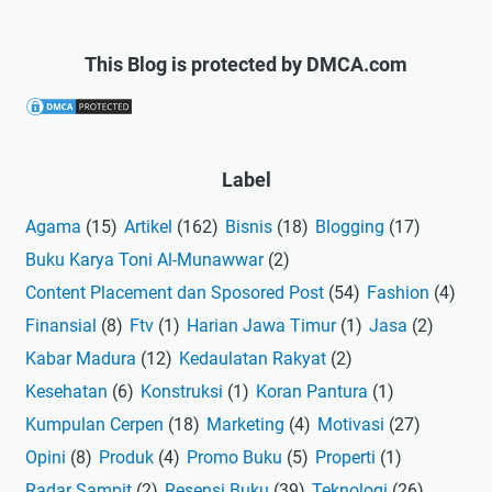
This Blog is protected by DMCA.com
Label
Agama
(15)
Artikel
(162)
Bisnis
(18)
Blogging
(17)
Buku Karya Toni Al-Munawwar
(2)
Content Placement dan Sposored Post
(54)
Fashion
(4)
Finansial
(8)
Ftv
(1)
Harian Jawa Timur
(1)
Jasa
(2)
Kabar Madura
(12)
Kedaulatan Rakyat
(2)
Kesehatan
(6)
Konstruksi
(1)
Koran Pantura
(1)
Kumpulan Cerpen
(18)
Marketing
(4)
Motivasi
(27)
Opini
(8)
Produk
(4)
Promo Buku
(5)
Properti
(1)
Radar Sampit
(2)
Resensi Buku
(39)
Teknologi
(26)